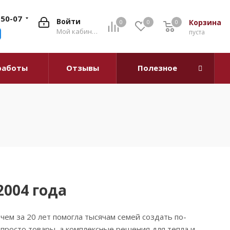
-50-07
Войти
Корзина
0
0
0
0
Мой кабинет
пуста
работы
Отзывы
Полезное
2004 года
чем за 20 лет помогла тысячам семей создать по-
просто товары, а комплексные решения для тепла и