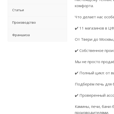
комфорта.
Статьи
Что делает нас особ
Производство
✔️ 11 магазинов в Ц
Франшиза
От Твери до Москвы,
✔️ Собственное прои
Мы не просто продаё
✔️ Полный цикл: от 
Подберём печь для б
✔️ Проверенный асс
Камины, печи, бани-
производителями.