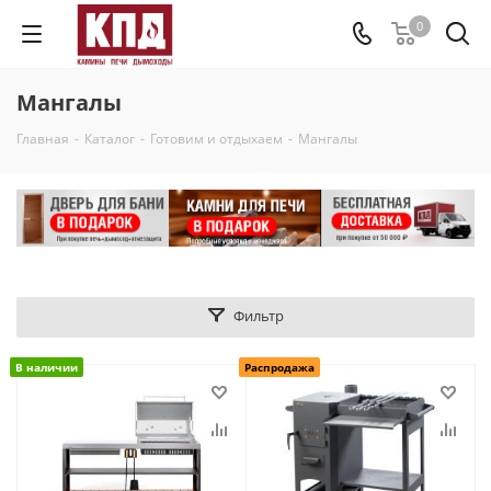
0
Мангалы
Главная
-
Каталог
-
Готовим и отдыхаем
-
Мангалы
Фильтр
В наличии
Распродажа