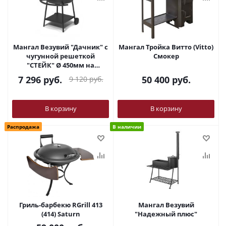
Мангал Везувий "Дачник" с
Мангал Тройка Витто (Vitto)
чугунной решеткой
Смокер
"СТЕЙК" Ø 450мм на
подставке
7 296
руб.
50 400
руб.
9 120
руб.
В корзину
В корзину
Распродажа
В наличии
Гриль-барбекю RGrill 413
Мангал Везувий
(414) Saturn
"Надежный плюс"