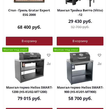
Стол - Гриль Gratar Expert
Мангал Тройка Витто (Vitto)
ESG 2000
-12
29 430
руб.
68 400
руб.
32 700
руб.
В корзину
В корзину
Монтаж «под ключ»
Монтаж «под ключ»
Мангал-термо Helios SMART-
Мангал-термо Helios SMART-
1200 (HS-KU02-MT1200)
900 (HS-KU01-MT900)
79 015
руб.
58 700
руб.