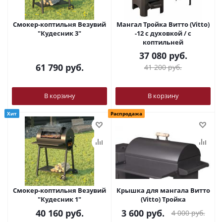
Смокер-коптильня Везувий
Мангал Тройка Витто (Vitto)
"Кудесник 3"
-12 с духовкой / с
коптильней
37 080
руб.
61 790
руб.
41 200
руб.
В корзину
В корзину
Хит
Распродажа
Смокер-коптильня Везувий
Крышка для мангала Витто
"Кудесник 1"
(Vitto) Тройка
40 160
руб.
3 600
руб.
4 000
руб.