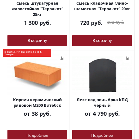
Смесь штукатурная
Смесь кладочная глино-
жаростойкая "Терракот"
шамотная "Терракот" 20кг
25кг
1 300
руб.
720
руб.
900
руб.
В корзину
В корзину
в наличии на складе в г.
Тверь
Кирпич керамический
Лист под печь Арка КПД
рядовой М200 Витебск
черный
от
38 руб.
от
4 790 руб.
Подробнее
Подробнее