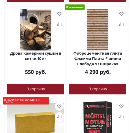
В наличии
Дрова камерной сушки в
Фиброцементная плита
сетке 10 кг
Фламма Плита Flamma
Слобода 97 широкая
(800*1200*9)
550
руб.
4 290
руб.
В корзину
В корзину
в наличии на складе в г.
Тверь