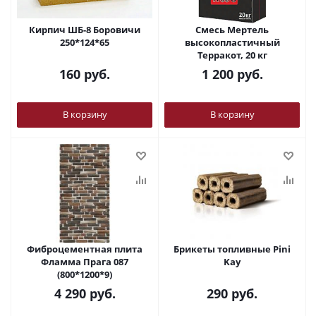
Кирпич ШБ-8 Боровичи
Смесь Мертель
250*124*65
высокопластичный
Терракот, 20 кг
160
руб.
1 200
руб.
В корзину
В корзину
Фиброцементная плита
Брикеты топливные Pini
Фламма Прага 087
Kay
(800*1200*9)
4 290
руб.
290
руб.