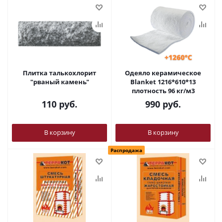
Плитка талькохлорит
Одеяло керамическое
"рваный камень"
Blanket 1216*610*13
плотность 96 кг/м3
110
руб.
990
руб.
В корзину
В корзину
Распродажа