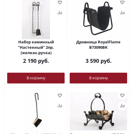
Набор каминный
Дровница RoyalFlame
"Настенный" 2пр.
B73090BK
(железн.ручка)
2 190
руб.
3 590
руб.
В корзину
В корзину