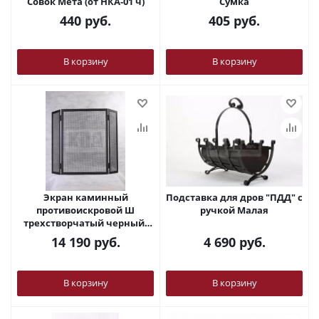
Совок Мета (от НКА-01 ч)
Сумка
440
руб.
405
руб.
В корзину
В корзину
Экран каминный
Подставка для дров "ПДД" с
противоискровой Ш
ручкой Малая
трехстворчатый черный/
патина
14 190
руб.
4 690
руб.
В корзину
В корзину