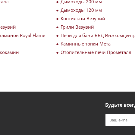
талл
Дымоходы 200 мм
Дымоходы 120 мм
Коптильни Везувий
Везувий
Грили Везувий
каминов Royal Flame
Печи для бани ВВД Инжкомцент
Каминные топки Мета
Экокамин
Отопительные печи Прометалл
Будьте всег