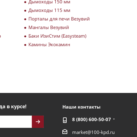
Дымоходы 150 мм
Дымоходы 115 мм
Порталы для печи Везувий
Мангалы Везувий
р
Баки ИзиСтим (Easysteam)
Камины Экокамин
да в курсе!
Наши контакты
8 (800) 600-50-07
market@100-kpd.ru