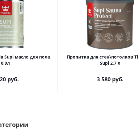
la Supi масло для пола
Пропитка для стен\потолков Ti
0,9л
Supi 2,7 л
120
руб.
3 580
руб.
атегории