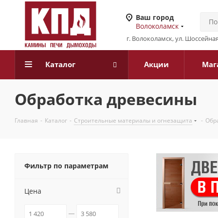
Ваш город
Волоколамск
г. Волоколамск, ул. Шоссейная
Каталог
Акции
Маг
Обработка древесины
Главная
-
Каталог
-
Строительные материалы и огнезащита
-
Обр
Фильтр по параметрам
Цена