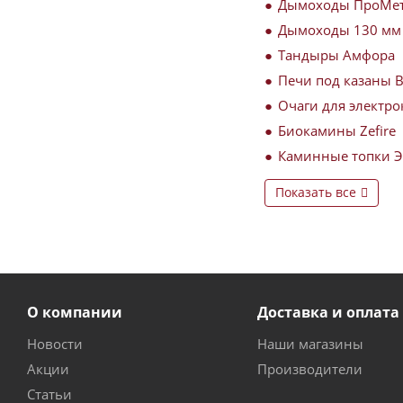
Дымоходы ПроМе
Дымоходы 130 мм
Тандыры Амфора
Печи под казаны 
Очаги для электро
Биокамины Zefire
Каминные топки 
Показать все
О компании
Доставка и оплата
Новости
Наши магазины
Акции
Производители
Статьи