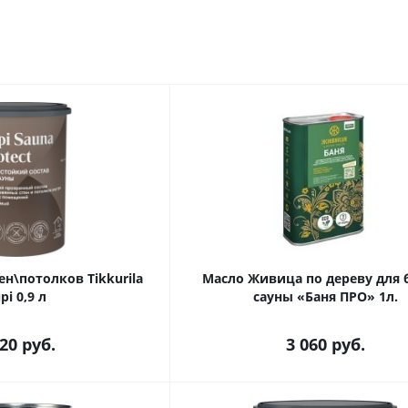
ен\потолков Tikkurila
Масло Живица по дереву для 
pi 0,9 л
сауны «Баня ПРО» 1л.
420
руб.
3 060
руб.