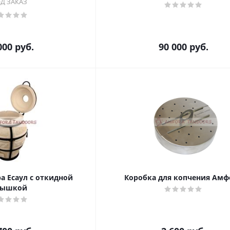
Д ЗАКАЗ
000
руб.
90 000
руб.
а Есаул c откидной
Коробка для копчения Амф
рышкой