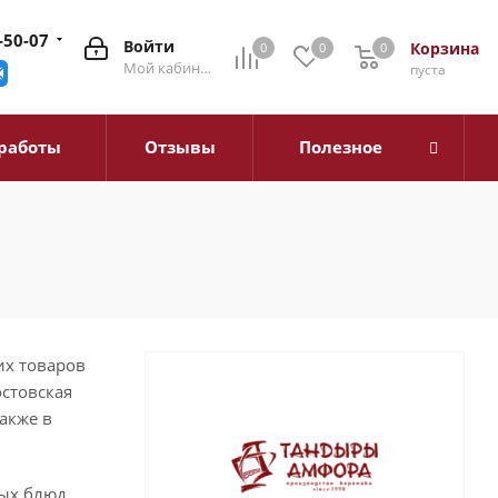
-50-07
Войти
Корзина
0
0
0
0
Мой кабинет
пуста
работы
Отзывы
Полезное
их товаров
остовская
также в
ых блюд.