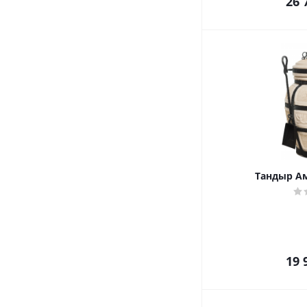
26 
Тандыр А
19 