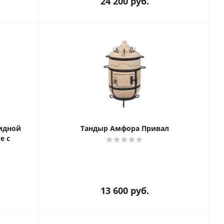
24 200
руб.
идной
Тандыр Амфора Привал
е с
13 600
руб.