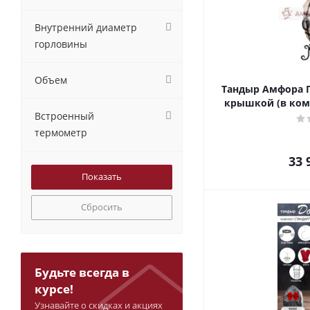
Внутренний диаметр
горловины
Объем
Тандыр Амфора П
крышкой (в ком
Встроенный
термометр
33 
Сбросить
Будьте всегда в
курсе!
Узнавайте о скидках и акциях