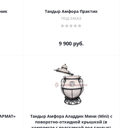
ник
Тандыр Амфора Практик
ПОД ЗАКАЗ
9 900
руб.
САРМАТ»
Тандыр Амфора Аладдин Мини (Mini) с
поворотно-откидной крышкой (в
комплекте с подставкой под тандыр)