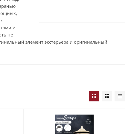
баранью
овощных,
ся
тами и
ать не
игинальный элемент экстерьера и оригинальный