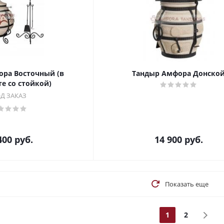
ра Восточный (в
Тандыр Амфора Донско
е со стойкой)
Д ЗАКАЗ
400
руб.
14 900
руб.
Показать еще
1
2