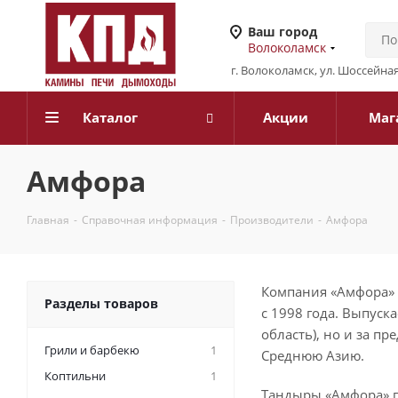
Ваш город
Волоколамск
г. Волоколамск, ул. Шоссейная
Каталог
Акции
Маг
Амфора
Главная
-
Справочная информация
-
Производители
-
Амфора
Компания «Амфора» 
Разделы товаров
с 1998 года. Выпуск
область), но и за пр
Грили и барбекю
1
Среднюю Азию.
Коптильни
1
Тандыры «Амфора» п