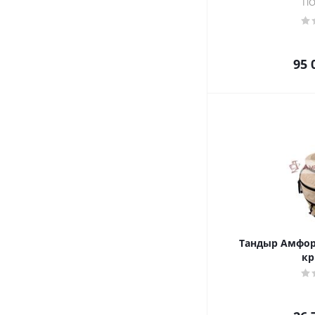
ПО
95 
Тандыр Амфор
к