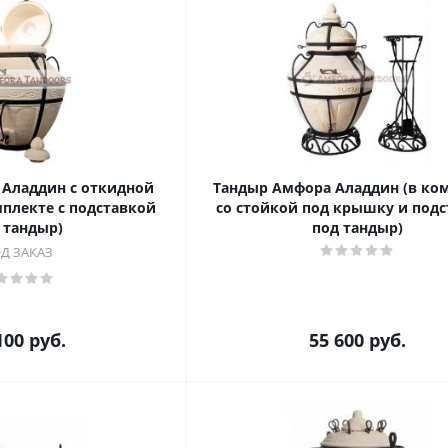
Аладдин с откидной
Тандыр Амфора Аладдин (в ко
плекте с подставкой
со стойкой под крышку и под
 тандыр)
под тандыр)
Д ЗАКАЗ
100
руб.
55 600
руб.