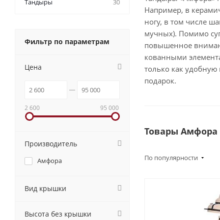
Тандыры
30
Например, в керами
ногу, в том числе ш
мучных). Помимо су
Фильтр по параметрам
повышенное вниман
кованными элемента
Цена
только как удобную
подарок.
2 600
95 000
Товары Амфора
Производитель
По популярности
Амфора
Вид крышки
Высота без крышки