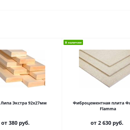
В наличии
 Липа Экстра 92х27мм
Фиброцементная плита 
Flamma
от
380 руб.
от
2 630 руб.