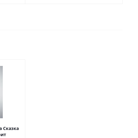
а Сказка
рит