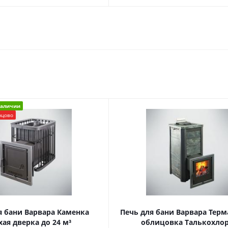
наличии
нцово
я бани Варвара Каменка
Печь для бани Варвара Терм
хая дверка до 24 м³
облицовка Талькохло