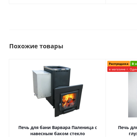
Похожие товары
Распродажа
В 
в магазине г. Оди
Печь для бани Варвара Паленица с
Печь дл
навесным баком стекло
глу