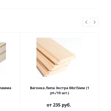
Скидка
Фламма
Вагонка Липа Экстра 88х15мм (1
С
уп./10 шт.)
от
235 руб.