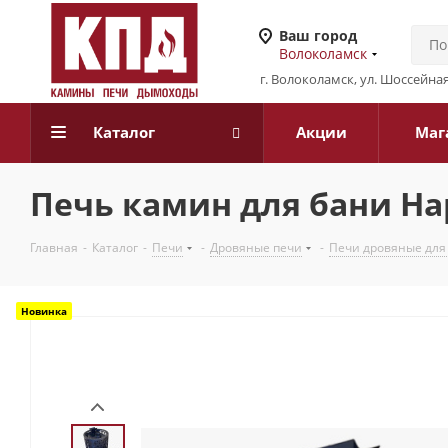
Ваш город
Волоколамск
г. Волоколамск, ул. Шоссейная
Каталог
Акции
Маг
Печь камин для бани На
Главная
-
Каталог
-
Печи
-
Дровяные печи
-
Печи дровяные для
Новинка