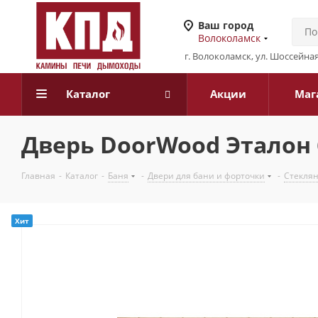
Ваш город
Волоколамск
г. Волоколамск, ул. Шоссейная
Каталог
Акции
Маг
Дверь DoorWood Эталон б
Главная
-
Каталог
-
Баня
-
Двери для бани и форточки
-
Стекля
Хит