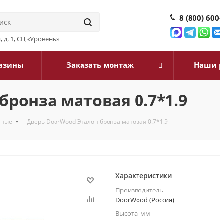
8 (800) 600
, д. 1, СЦ «Уровень»
азины
Заказать монтаж
Наши 
ронза матовая 0.7*1.9
нные
-
Дверь DoorWood Эталон бронза матовая 0.7*1.9
Характеристики
Производитель
DoorWood (Россия)
Высота, мм