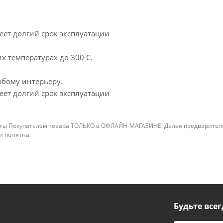
еет долгий срок эксплуатации
х температурах до 300 С.
бому интерьеру.
еет долгий срок эксплуатации
ты Покупателем товара ТОЛЬКО в ОФЛАЙН-МАГАЗИНЕ. Делая предварительны
 и понятна.
Будьте всег