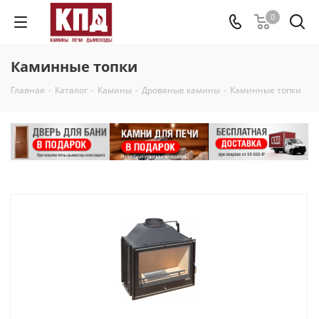
0
Каминные топки
Главная
-
Каталог
-
Камины
-
Дровяные камины
-
Каминные топки