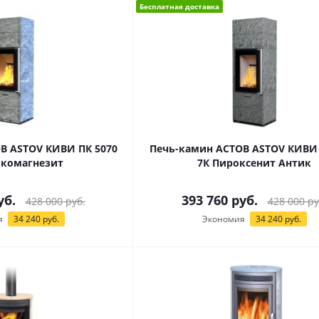
Бесплатная доставка
В ASTOV КИВИ ПК 5070
Печь-камин АСТОВ ASTOV КИВИ 
ькомагнезит
7К Пироксенит Антик
уб.
393 760
руб.
428 000
руб.
428 000
ру
я
34 240
руб.
Экономия
34 240
руб.