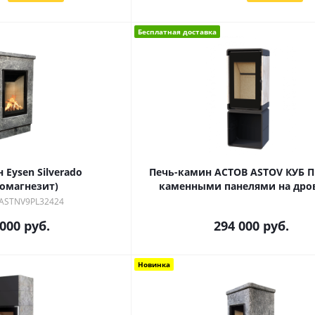
Бесплатная доставка
 Eysen Silverado
Печь-камин АСТОВ ASTOV КУБ ПК
комагнезит)
каменными панелями на дро
 ASTNV9PL32424
 000
руб.
294 000
руб.
Новинка