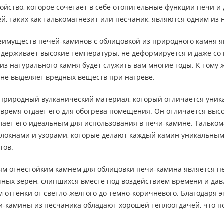
ройство, которое сочетает в себе отопительные функции печи 
й, таких как талькомагнезит или песчаник, являются одним из
имуществ печей-каминов с облицовкой из природного камня яв
держивает высокие температуры, не деформируется и даже со в
из натурального камня будет служить вам многие годы. К тому
 не выделяет вредных веществ при нагреве.
о природный вулканический материал, который отличается уни
е время отдает его для обогрева помещения. Он отличается вы
лает его идеальным для использования в печи-камине. Талько
олокнами и узорами, которые делают каждый камин уникальным.
тов.
 огнестойким камнем для облицовки печи-камина является пес
чных зерен, слипшихся вместе под воздействием времени и дав
оттенки от светло-желтого до темно-коричневого. Благодаря э
и-камины из песчаника обладают хорошей теплоотдачей, что п