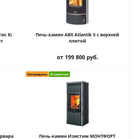
тис 8)
Печь-камин ABX Atlantik 5 с верхней
ит
плитой
от
199 800 руб.
Распродажа
В наличии
арвара
Печь-камин Изистим МОНТФОРТ