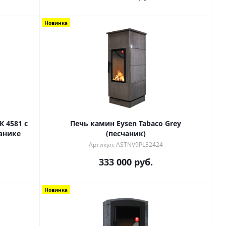
Новинка
 4581 с
Печь камин Eysen Tabaco Grey
внике
(песчаник)
Артикул: ASTNV9PL32424
333 000
руб.
Новинка