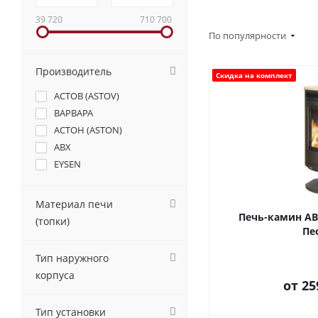
39 720
710 700
По популярности
Производитель
Скидка на комплект
АСТОВ (ASTOV)
ВАРВАРА
АСТОН (ASTON)
ABX
EYSEN
Материал печи
Печь-камин ABX
(топки)
Пе
Тип наружного
корпуса
от
25
Тип установки