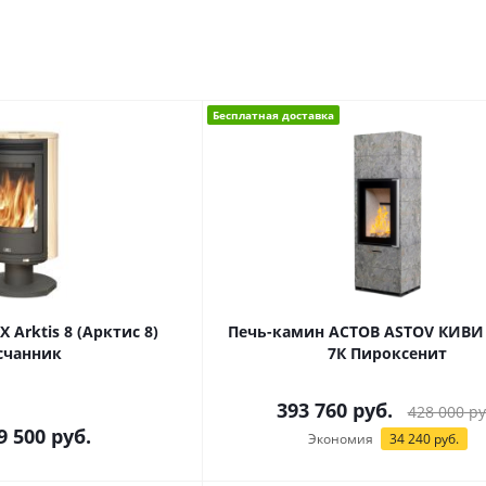
Бесплатная доставка
 Arktis 8 (Арктис 8)
Печь-камин АСТОВ ASTOV КИВИ 
счанник
7К Пироксенит
393 760
руб.
428 000
ру
9 500 руб.
Экономия
34 240
руб.