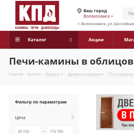
Ваш город
Волоколамск
г. Волоколамск, ул. Шоссейная
Каталог
Акции
Маг
Печи-камины в облицов
Главная
-
Каталог
-
Камины
-
Дровяные камины
-
Печи-камины
Фильтр по параметрам
Цена