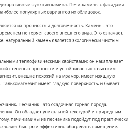
и декоративные функции камина. Печи-камины с фасадами
 наиболее популярных вариантов их облицовок.
ляется их прочность и долговечность. Камень – это
ременем не теряет своего внешнего вида. Это означает,
 же, натуральный камень является экологически чистым
кальными теплофизическими свойствами: он накапливает
сокой степенью прочности и устойчивостью к высоким
магнезит, внешне похожий на мрамор, имеет изящную
 Талькомагнезит имеет гладкую поверхность, и бывает
чаник. Песчаник - это осадочная горная порода,
ления. Он обладает уникальной текстурой и природным
тому, печи-камины из песчаника подойдут под практически
озволяет быстро и эффективно обогревать помещение.