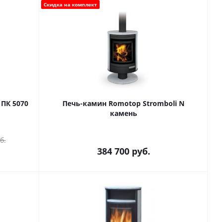
Скидка на комплект
ПК 5070
Печь-камин Romotop Stromboli N
камень
б.
384 700
руб.