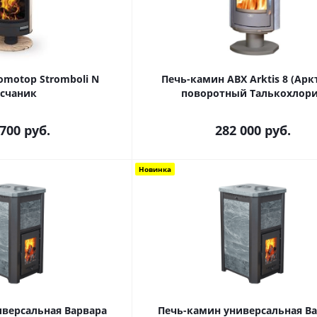
omotop Stromboli N
Печь-камин ABX Arktis 8 (Арк
счаник
поворотный Талькохлор
 700
руб.
282 000
руб.
Новинка
иверсальная Варвара
Печь-камин универсальная В