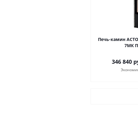
Печь-камин АСТО
7МК П
346 840
р
Экономи