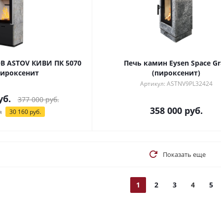
В ASTOV КИВИ ПК 5070
Печь камин Eysen Space Gr
ироксенит
(пироксенит)
Артикул: ASTNV9PL32424
уб.
377 000
руб.
358 000
руб.
я
30 160
руб.
Показать еще
1
2
3
4
5