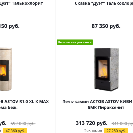
Дуэт" Талькохлорит
Сказка "Дуэт" Талькохлор
150
руб.
87 350
руб.
Бесплатная доставка
В ASTOV R1.0 XL К MAX
Печь-камин АСТОВ ASTOV КИВИ 
ема беж.
5МК Пироксенит
уб.
313 720
руб.
592 000
руб.
341 000
ру
я
47 360
руб.
Экономия
27 280
руб.