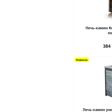
Печь-камин R
пе
384
Новинка
Печь-камин ун