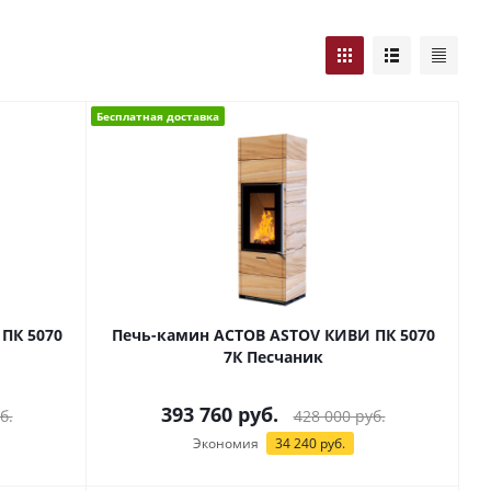
Бесплатная доставка
ПК 5070
Печь-камин АСТОВ ASTOV КИВИ ПК 5070
7К Песчаник
393 760
руб.
б.
428 000
руб.
Экономия
34 240
руб.