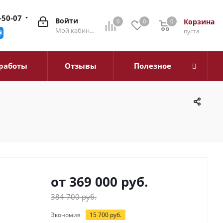
-50-07
Войти
Корзина
0
0
0
0
Мой кабинет
пуста
работы
Отзывы
Полезное
от
369 000 руб.
384 700 руб.
Экономия
15 700 руб.