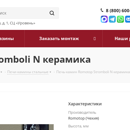
8 (800) 600
, д. 1, СЦ «Уровень»
азины
Заказать монтаж
Наши 
omboli N керамика
-
Печи-камины стальные
-
Печь-камин Romotop Stromboli N керамика
Характеристики
Производитель
Romotop (Чехия)
Высота, мм