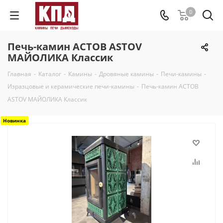
0
Печь-камин АСТОВ ASTOV
МАЙОЛИКА Классик
Главная
-
Каталог
-
Камины
-
Дровяные камины
-
Печи-камины
-
Изразцовые и керамические печи-камины
-
Печь-камин АСТОВ
ASTOV МАЙОЛИКА Классик
Новинка